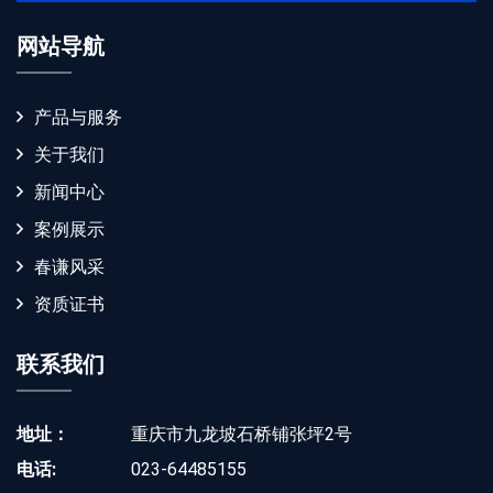
网站导航
产品与服务
关于我们
新闻中心
案例展示
春谦风采
资质证书
联系我们
地址：
重庆市九龙坡石桥铺张坪2号
电话:
023-64485155