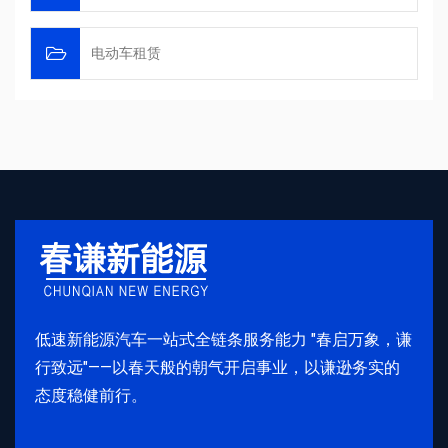
电动车租赁
低速新能源汽车一站式全链条服务能力 "春启万象，谦
行致远"——以春天般的朝气开启事业，以谦逊务实的
态度稳健前行。